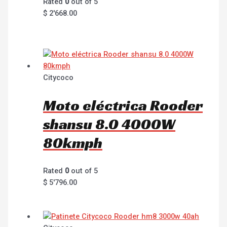
Rated
0
out of 5
$
2'668.00
Citycoco
Moto eléctrica Rooder
shansu 8.0 4000W
80kmph
Rated
0
out of 5
$
5'796.00