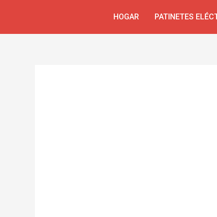
Ir
Navegación
HOGAR
PATINETES ELÉC
al
de
contenido
entradas