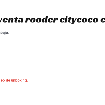
venta rooder citycoco 
abajo:
deo de unboxing.