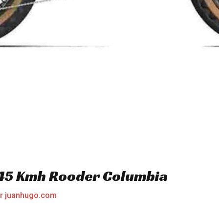
a 45 Kmh Rooder Columbia
or
juanhugo.com