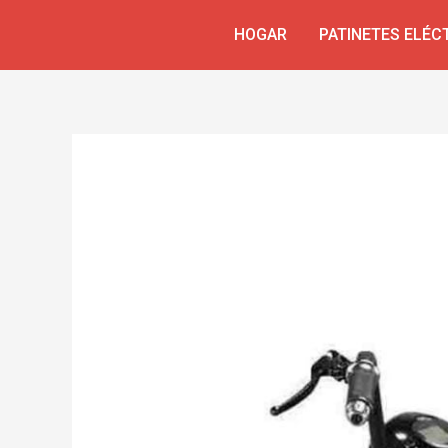
Ir
Navegación
HOGAR
PATINETES ELÉC
al
de
contenido
entradas