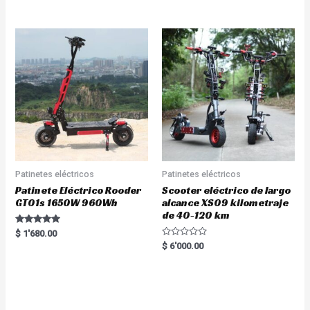
out of 5
Patinetes eléctricos
Patinetes eléctricos
Patinete Eléctrico Rooder
Scooter eléctrico de largo
GT01s 1650W 960Wh
alcance XS09 kilometraje
de 40-120 km
Rated
$
1'680.00
5.00
R
$
6'000.00
out of 5
a
t
e
d
0
o
u