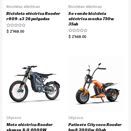
Bicicletas eléctricas
Bicicletas eléctricas
Bicicleta eléctrica Rooder
Se vende bicicleta
r809-s3 26 pulgadas
eléctrica mocha 750w
35ah
R
$
2'968.00
a
R
$
2'668.00
t
a
e
t
d
e
0
d
o
0
u
o
t
u
o
t
f
o
5
f
5
Citycoco
Citycoco
Moto eléctrica Rooder
Patinete Citycoco Rooder
shansu 8.0 4000W
hm8 3000w 40ah