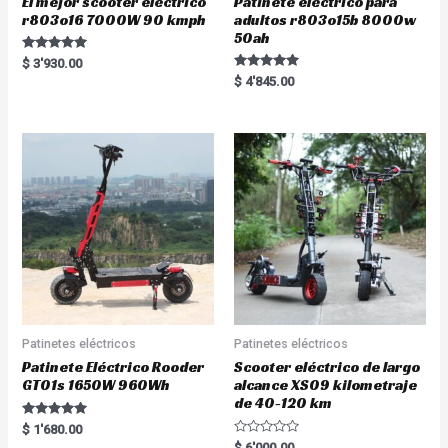
El mejor scooter eléctrico
Patinete eléctrico para
r803o16 7000W 90 kmph
adultos r803o15b 8000w
50ah
Rated
$
3'930.00
5.00
Rated
$
4'845.00
out of 5
5.00
out of 5
Patinetes eléctricos
Patinetes eléctricos
Patinete Eléctrico Rooder
Scooter eléctrico de largo
GT01s 1650W 960Wh
alcance XS09 kilometraje
de 40-120 km
Rated
$
1'680.00
5.00
R
$
6'000.00