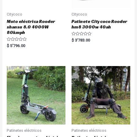
Citycoco
Citycoco
Moto eléctrica Rooder
Patinete Citycoco Rooder
shansu 8.0 4000W
hm8 3000w 40ah
80kmph
R
$
3'783.00
a
R
$
5'796.00
t
a
e
t
d
e
0
d
o
0
u
o
t
u
o
t
f
o
5
f
5
Patinetes eléctricos
Patinetes eléctricos