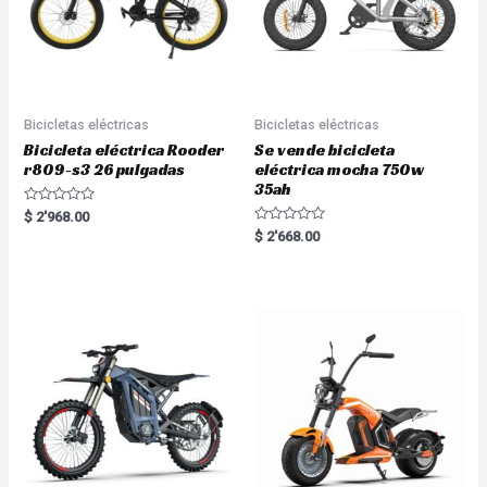
Bicicletas eléctricas
Bicicletas eléctricas
Bicicleta eléctrica Rooder
Se vende bicicleta
r809-s3 26 pulgadas
eléctrica mocha 750w
35ah
R
$
2'968.00
a
R
$
2'668.00
t
a
e
t
d
e
0
d
o
0
u
o
t
u
o
t
f
o
5
f
5