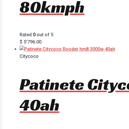
80kmph
Rated
0
out of 5
$
5'796.00
Citycoco
Patinete Cit
40ah