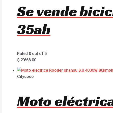
Se vende bici
35ah
Rated
0
out of 5
$
2'668.00
Citycoco
Moto eléctri