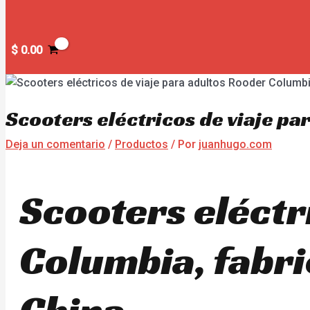
$
0.00
Scooters eléctricos de viaje p
Deja un comentario
/
Productos
/ Por
juanhugo.com
Scooters eléctr
Columbia, fabri
China.