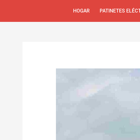
Ir
Navegación
HOGAR
PATINETES ELÉC
al
de
contenido
entradas