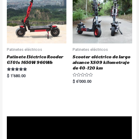
Patinetes eléctricos
Patinetes eléctricos
Patinete Eléctrico Rooder
Scooter eléctrico de largo
GT01s 1650W 960Wh
alcance XS09 kilometraje
de 40-120 km
Rated
$
1'680.00
5.00
R
$
6'000.00
out of 5
a
t
e
d
0
o
u
t
o
f
5