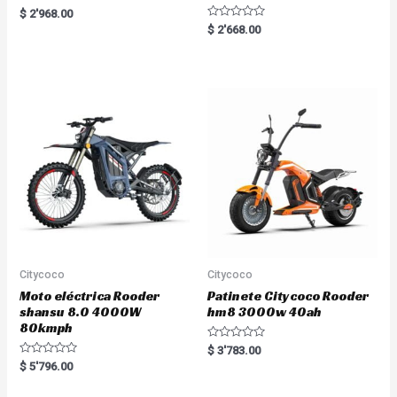
R
$
2'968.00
a
R
$
2'668.00
t
a
e
t
d
e
0
d
o
0
u
o
t
u
o
t
f
o
5
f
5
Citycoco
Citycoco
Moto eléctrica Rooder
Patinete Citycoco Rooder
shansu 8.0 4000W
hm8 3000w 40ah
80kmph
R
$
3'783.00
a
R
$
5'796.00
t
a
e
t
d
e