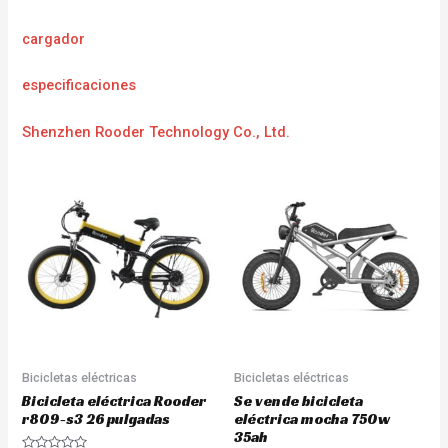
cargador
especificaciones
Shenzhen Rooder Technology Co., Ltd.
Bicicletas eléctricas
Bicicletas eléctricas
Bicicleta eléctrica Rooder
Se vende bicicleta
r809-s3 26 pulgadas
eléctrica mocha 750w
35ah