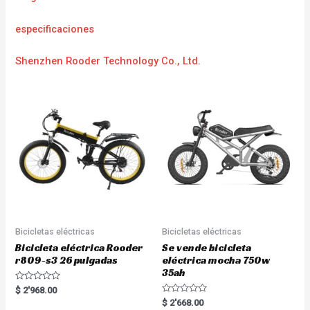
especificaciones
Shenzhen Rooder Technology Co., Ltd.
Bicicletas eléctricas
Bicicletas eléctricas
Bicicleta eléctrica Rooder
Se vende bicicleta
r809-s3 26 pulgadas
eléctrica mocha 750w
35ah
R
$
2'968.00
a
R
$
2'668.00
t
a