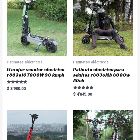
u
o
t
f
o
5
f
5
Patinetes eléctricos
Patinetes eléctricos
El mejor scooter eléctrico
Patinete eléctrico para
r803o16 7000W 90 kmph
adultos r803o15b 8000w
50ah
Rated
$
3'930.00
5.00
Rated
$
4'845.00
out of 5
5.00
out of 5