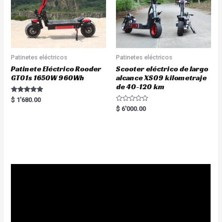
Patinetes eléctricos
Patinetes eléctricos
Patinete Eléctrico Rooder
Scooter eléctrico de largo
GT01s 1650W 960Wh
alcance XS09 kilometraje
de 40-120 km
Rated
$
1'680.00
5.00
R
$
6'000.00
out of 5
a
t
e
d
0
o
u
t
o
f
5