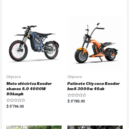
e
t
d
e
0
d
o
0
u
o
t
u
o
t
f
o
5
f
5
Citycoco
Citycoco
Moto eléctrica Rooder
Patinete Citycoco Rooder
shansu 8.0 4000W
hm8 3000w 40ah
80kmph
R
$
3'783.00
a
R
$
5'796.00
t
a
e
t
d
e
0
d
o
0
u
o
t