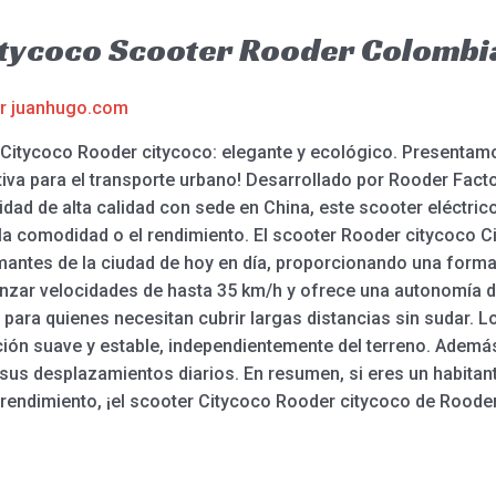
itycoco Scooter Rooder Colombi
or
juanhugo.com
er Citycoco Rooder citycoco: elegante y ecológico. Present
itiva para el transporte urbano! Desarrollado por Rooder Facto
idad de alta calidad con sede en China, este scooter eléctri
, la comodidad o el rendimiento. El scooter Rooder citycoco 
mantes de la ciudad de hoy en día, proporcionando una forma
nzar velocidades de hasta 35 km/h y ofrece una autonomía d
al para quienes necesitan cubrir largas distancias sin sudar
ón suave y estable, independientemente del terreno. Además,
sus desplazamientos diarios. En resumen, si eres un habitant
o rendimiento, ¡el scooter Citycoco Rooder citycoco de Roode