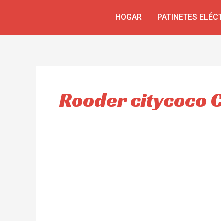
Ir
HOGAR
PATINETES ELÉC
al
contenido
Rooder citycoco 