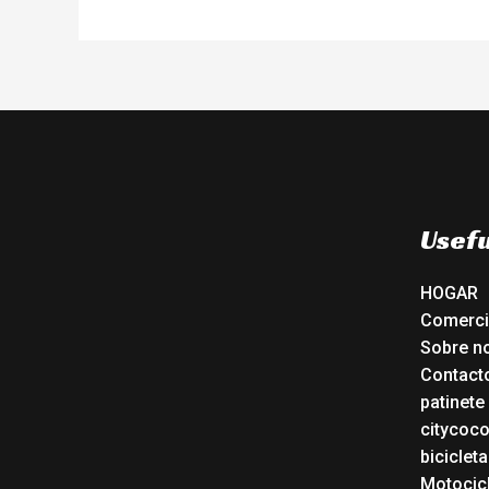
Usefu
HOGAR
Comerc
Sobre n
Contact
patinete
citycoc
bicicleta
Motocicl