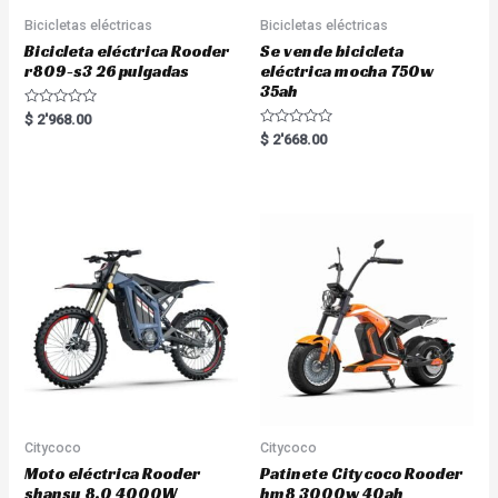
Bicicletas eléctricas
Bicicletas eléctricas
Bicicleta eléctrica Rooder
Se vende bicicleta
r809-s3 26 pulgadas
eléctrica mocha 750w
35ah
R
$
2'968.00
a
R
$
2'668.00
t
a
e
t
d
e
0
d
o
0
u
o
t
u
o
t
f
o
5
f
5
Citycoco
Citycoco
Moto eléctrica Rooder
Patinete Citycoco Rooder
shansu 8.0 4000W
hm8 3000w 40ah