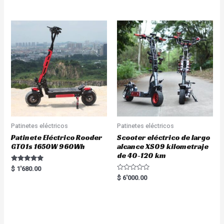
out of 5
Patinetes eléctricos
Patinetes eléctricos
Patinete Eléctrico Rooder
Scooter eléctrico de largo
GT01s 1650W 960Wh
alcance XS09 kilometraje
de 40-120 km
Rated
$
1'680.00
5.00
R
$
6'000.00
out of 5
a
t
e
d
0
o
u