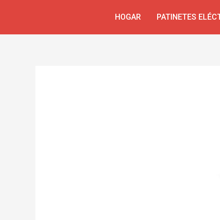
Ir
Navegación
HOGAR
PATINETES ELÉC
al
de
contenido
entradas