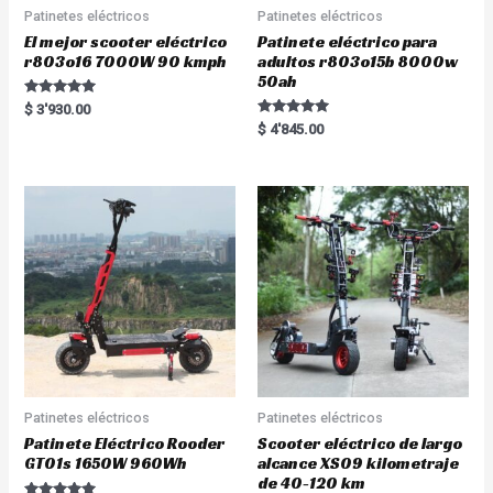
Patinetes eléctricos
Patinetes eléctricos
El mejor scooter eléctrico
Patinete eléctrico para
r803o16 7000W 90 kmph
adultos r803o15b 8000w
50ah
Rated
$
3'930.00
5.00
Rated
$
4'845.00
out of 5
5.00
out of 5
Patinetes eléctricos
Patinetes eléctricos
Patinete Eléctrico Rooder
Scooter eléctrico de largo
GT01s 1650W 960Wh
alcance XS09 kilometraje
de 40-120 km