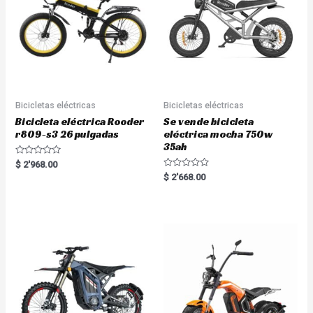
Bicicletas eléctricas
Bicicletas eléctricas
Bicicleta eléctrica Rooder
Se vende bicicleta
r809-s3 26 pulgadas
eléctrica mocha 750w
35ah
R
$
2'968.00
a
R
$
2'668.00
t
a
e
t
d
e
0
d
o
0
u
o
t
u
o
t
f
o
5
f
5