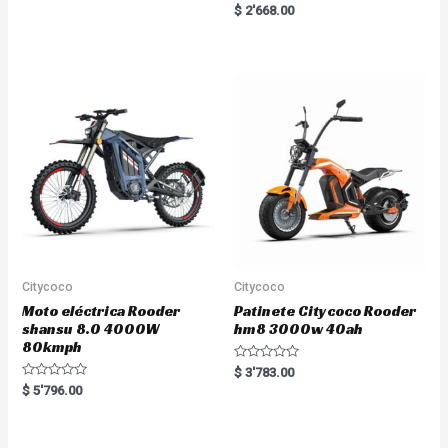
a
R
$
2'668.00
t
a
e
t
d
e
0
d
o
0
u
o
t
u
o
t
f
o
5
f
5
Citycoco
Citycoco
Moto eléctrica Rooder
Patinete Citycoco Rooder
shansu 8.0 4000W
hm8 3000w 40ah
80kmph
R
$
3'783.00
a
R
$
5'796.00
t
a
e
t
d
e
0
d
o
0