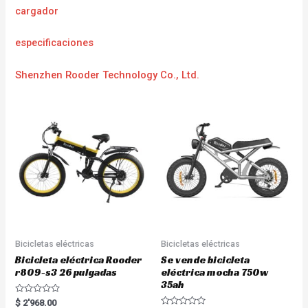
cargador
especificaciones
Shenzhen Rooder Technology Co., Ltd.
Bicicletas eléctricas
Bicicletas eléctricas
Bicicleta eléctrica Rooder
Se vende bicicleta
r809-s3 26 pulgadas
eléctrica mocha 750w
35ah
R
$
2'968.00