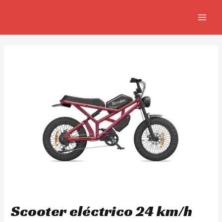
Ir
Navegación
MAIN
al
de
MEN
contenido
entradas
Scooter eléctrico 24 km/h