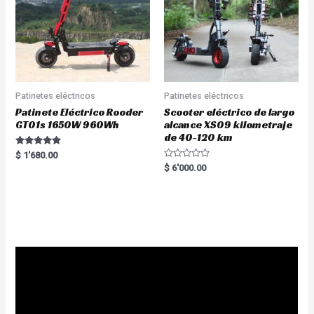
Patinetes eléctricos
Patinetes eléctricos
Patinete Eléctrico Rooder
Scooter eléctrico de largo
GT01s 1650W 960Wh
alcance XS09 kilometraje
de 40-120 km
Rated
$
1'680.00
5.00
R
$
6'000.00
out of 5
a
t
e
d
0
o
u
t
o
f
5