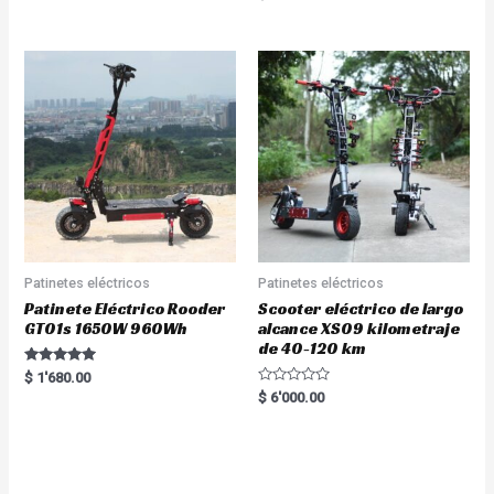
5.00
out of 5
Patinetes eléctricos
Patinetes eléctricos
Patinete Eléctrico Rooder
Scooter eléctrico de largo
GT01s 1650W 960Wh
alcance XS09 kilometraje
de 40-120 km
Rated
$
1'680.00
5.00
R
$
6'000.00
out of 5
a
t
e
d
0
o
u