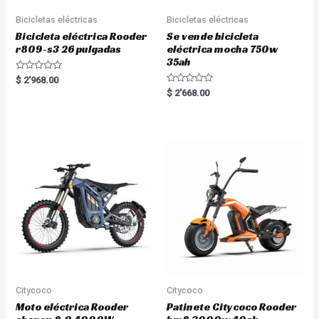
Bicicletas eléctricas
Bicicletas eléctricas
Bicicleta eléctrica Rooder
Se vende bicicleta
r809-s3 26 pulgadas
eléctrica mocha 750w
35ah
R
$
2'968.00
a
R
$
2'668.00
t
a
e
t
d
e
0
d
o
0
u
o
t
u
o
t
f
o
5
f
5
Citycoco
Citycoco
Moto eléctrica Rooder
Patinete Citycoco Rooder