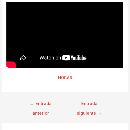
HOGAR
←
Entrada
Entrada
anterior
siguiente
→