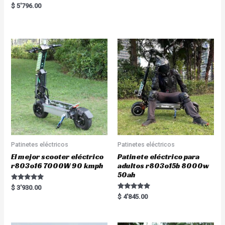
a
R
$
5'796.00
t
a
e
t
d
e
0
d
o
0
u
o
t
u
o
t
f
o
5
f
5
Patinetes eléctricos
Patinetes eléctricos
El mejor scooter eléctrico
Patinete eléctrico para
r803o16 7000W 90 kmph
adultos r803o15b 8000w
50ah
Rated
$
3'930.00
5.00
Rated
$
4'845.00
out of 5
5.00
out of 5