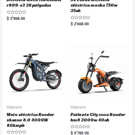
r809-s3 26 pulgadas
eléctrica mocha 750w
35ah
R
$
2'968.00
a
R
$
2'668.00
t
a
e
t
d
e
0
d
o
0
u
o
t
u
o
t
f
o
5
f
5
Citycoco
Citycoco
Moto eléctrica Rooder
Patinete Citycoco Rooder
shansu 8.0 4000W
hm8 3000w 40ah
80kmph
R
$
3'783.00