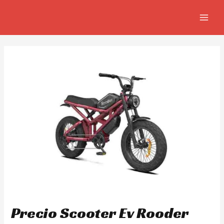
Ir
Navegación
MAIN
al
de
MEN
contenido
entradas
Precio Scooter Ev Rooder