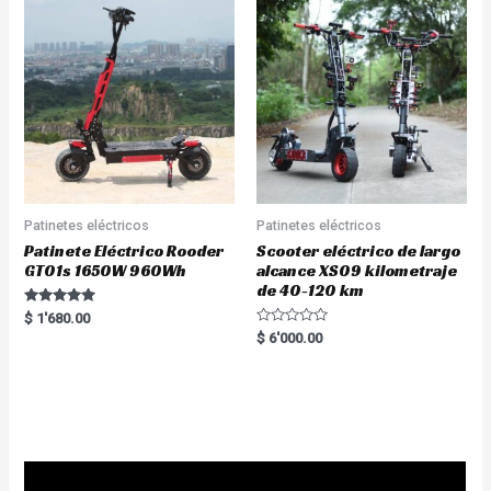
Patinetes eléctricos
Patinetes eléctricos
Patinete Eléctrico Rooder
Scooter eléctrico de largo
GT01s 1650W 960Wh
alcance XS09 kilometraje
de 40-120 km
Rated
$
1'680.00
5.00
R
$
6'000.00
out of 5
a
t
e
d
0
o
u
t
o
f
5