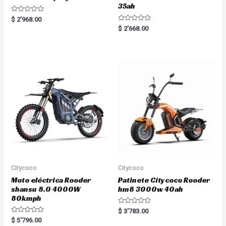
35ah
R
$
2'968.00
a
R
$
2'668.00
t
a
e
t
d
e
0
d
o
0
u
o
t
u
o
t
f
o
5
f
5
Citycoco
Citycoco
Moto eléctrica Rooder
Patinete Citycoco Rooder
shansu 8.0 4000W
hm8 3000w 40ah
80kmph
R
$
3'783.00
a
R
$
5'796.00
t
a