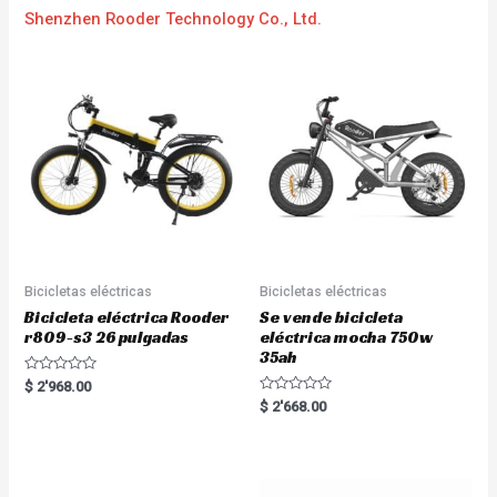
Shenzhen Rooder Technology Co., Ltd.
Bicicletas eléctricas
Bicicletas eléctricas
Bicicleta eléctrica Rooder
Se vende bicicleta
r809-s3 26 pulgadas
eléctrica mocha 750w
35ah
R
$
2'968.00
a
R
$
2'668.00
t
a
e
t
d
e
0
d
o
0
u
o
t
u