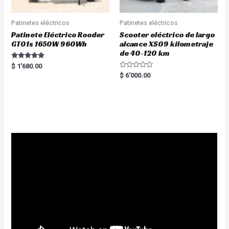
Patinetes eléctricos
Patinetes eléctricos
Patinete Eléctrico Rooder
Scooter eléctrico de largo
GT01s 1650W 960Wh
alcance XS09 kilometraje
de 40-120 km
Rated
$
1'680.00
5.00
R
$
6'000.00
out of 5
a
t
e
d
0
o
u
t
o
f
5