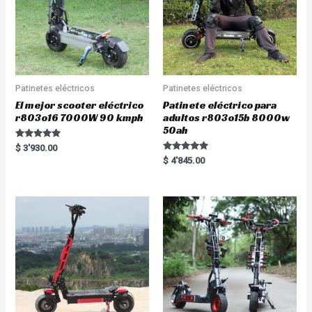
Patinetes eléctricos
Patinetes eléctricos
El mejor scooter eléctrico
Patinete eléctrico para
r803o16 7000W 90 kmph
adultos r803o15b 8000w
50ah
Rated
$
3'930.00
5.00
Rated
$
4'845.00
out of 5
5.00
out of 5