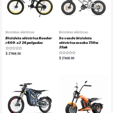
Bicicletas eléctricas
Bicicletas eléctricas
Bicicleta eléctrica Rooder
Se vende bicicleta
r809-s3 26 pulgadas
eléctrica mocha 750w
35ah
R
$
2'968.00
a
R
$
2'668.00
t
a
e
t
d
e
0
d
o
0
u
o
t
u
o
t
f
o
5
f
5