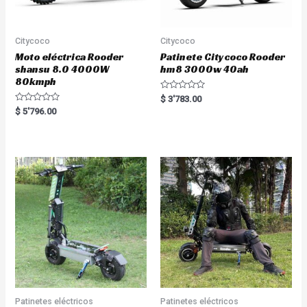
Citycoco
Citycoco
Moto eléctrica Rooder
Patinete Citycoco Rooder
shansu 8.0 4000W
hm8 3000w 40ah
80kmph
R
$
3'783.00
a
R
$
5'796.00
t
a
e
t
d
e
0
d
o
0
u
o
t
u
o
t
f
o
5
f
5
Patinetes eléctricos
Patinetes eléctricos