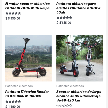
El mejor scooter eléctrico
Patinete eléctrico para
r803o16 7000W 90 kmph
adultos r803o15b 8000w
50ah
Rated
$
3'930.00
5.00
Rated
$
4'845.00
out of 5
5.00
out of 5
Patinetes eléctricos
Patinetes eléctricos
Patinete Eléctrico Rooder
Scooter eléctrico de largo
GT01s 1650W 960Wh
alcance XS09 kilometraje
de 40-120 km
Rated
$
1'680.00