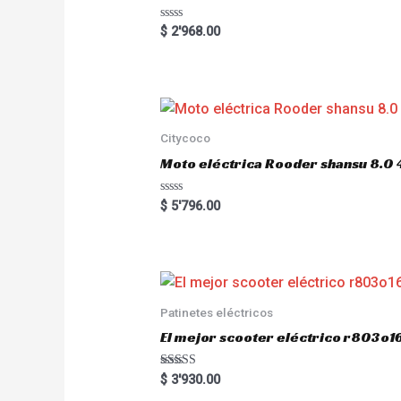
R
$
2'968.00
a
t
e
d
0
o
u
t
o
Citycoco
f
5
Moto eléctrica Rooder shansu 8
R
$
5'796.00
a
t
e
d
0
o
u
t
o
Patinetes eléctricos
f
5
El mejor scooter eléctrico r803
Rated
$
3'930.00
5.00