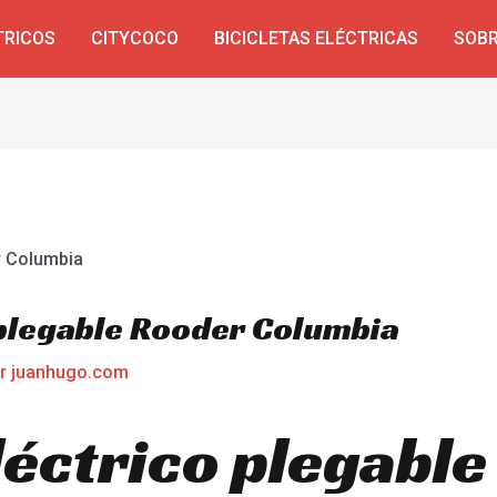
TRICOS
CITYCOCO
BICICLETAS ELÉCTRICAS
SOBR
 plegable Rooder Columbia
or
juanhugo.com
léctrico plegable