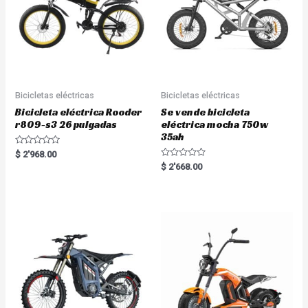
Bicicletas eléctricas
Bicicletas eléctricas
Bicicleta eléctrica Rooder
Se vende bicicleta
r809-s3 26 pulgadas
eléctrica mocha 750w
35ah
R
$
2'968.00
a
R
$
2'668.00
t
a
e
t
d
e
0
d
o
0
u
o
t
u
o
t
f
o
5
f
5