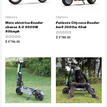
Citycoco
Citycoco
Moto eléctrica Rooder
Patinete Citycoco Rooder
shansu 8.0 4000W
hm8 3000w 40ah
80kmph
R
$
3'783.00
a
R
$
5'796.00
t
a
e
t
d
e
0
d
o
0
u
o
t
u
o
t
f
o
5
f
5