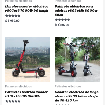
Patinetes eléctricos
Patinetes eléctricos
El mejor scooter eléctrico
Patinete eléctrico para
r803o16 7000W 90 kmph
adultos r803o15b 8000w
50ah
Rated
$
3'930.00
5.00
Rated
$
4'845.00
out of 5
5.00
out of 5
Patinetes eléctricos
Patinetes eléctricos
Patinete Eléctrico Rooder
Scooter eléctrico de largo
GT01s 1650W 960Wh
alcance XS09 kilometraje
de 40-120 km