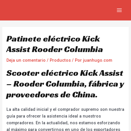
Ir
Navegación
MAIN
al
de
MEN
contenido
entradas
Patinete eléctrico Kick
Assist Rooder Columbia
Deja un comentario
/
Productos
/ Por
juanhugo.com
Scooter eléctrico Kick Assist
– Rooder Columbia, fábrica y
proveedores de China.
La alta calidad inicial y el comprador supremo son nuestra
guía para ofrecer la asistencia ideal a nuestros
compradores. En la actualidad, nos estamos esforzando
al máximo para convertirnos en uno de los exportadores