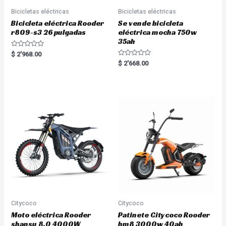
Bicicletas eléctricas
Bicicletas eléctricas
Bicicleta eléctrica Rooder
Se vende bicicleta
r809-s3 26 pulgadas
eléctrica mocha 750w
35ah
R
$
2'968.00
a
R
$
2'668.00
t
a
e
t
d
e
0
d
o
0
u
o
t
u
o
t
f
o
5
f
5
Citycoco
Citycoco
Moto eléctrica Rooder
Patinete Citycoco Rooder
shansu 8.0 4000W
hm8 3000w 40ah