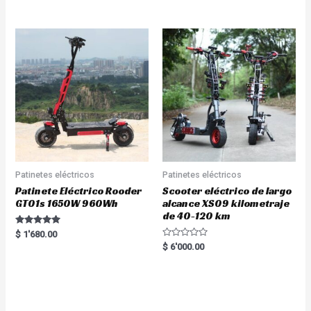
out of 5
Patinetes eléctricos
Patinetes eléctricos
Patinete Eléctrico Rooder
Scooter eléctrico de largo
GT01s 1650W 960Wh
alcance XS09 kilometraje
de 40-120 km
Rated
$
1'680.00
5.00
R
$
6'000.00
out of 5
a
t
e
d
0
o
u