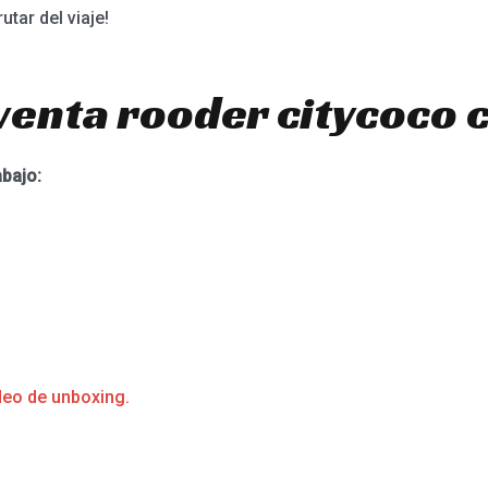
tar del viaje!
venta rooder citycoco 
abajo:
deo de unboxing.