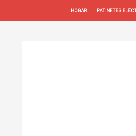
Ir
Navegación
HOGAR
PATINETES ELÉC
al
de
contenido
entradas