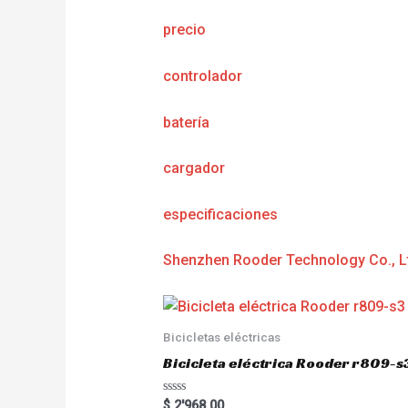
precio
controlador
batería
cargador
especificaciones
Shenzhen Rooder Technology Co., L
Bicicletas eléctricas
Bicicleta eléctrica Rooder r809-s
R
$
2'968.00