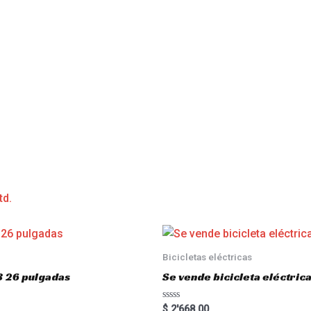
td.
Bicicletas eléctricas
3 26 pulgadas
Se vende bicicleta eléctri
R
$
2'668.00