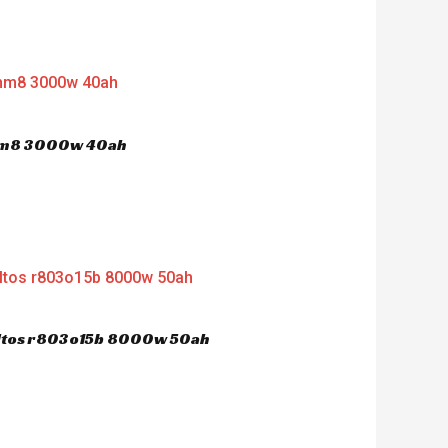
 hm8 3000w 40ah
dultos r803o15b 8000w 50ah