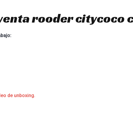
venta rooder citycoco 
abajo:
deo de unboxing.