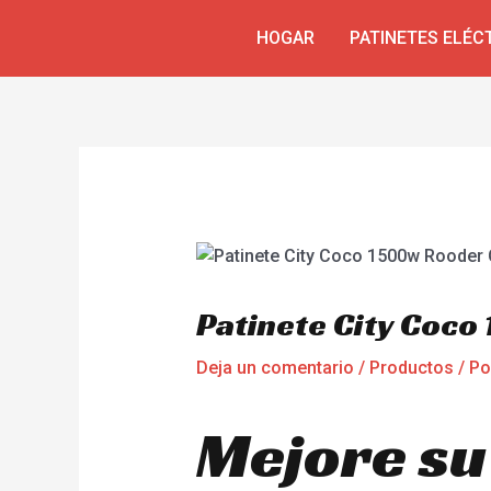
Ir
Navegación
HOGAR
PATINETES ELÉC
al
de
contenido
entradas
Patinete City Coc
Deja un comentario
/
Productos
/ P
Mejore su 