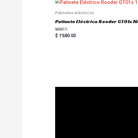
Patinetes eléctricos
Patinete Eléctrico Rooder GT01s
Rated
$
1'680.00
5.00
out of 5