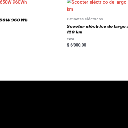
Patinetes eléctricos
 1650W 960Wh
Scooter eléctrico de largo
120 km
R
$
6'000.00
a
t
e
d
0
o
u
t
o
f
5