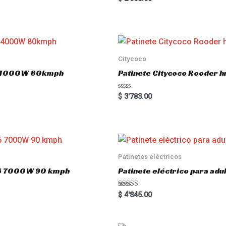
a
t
e
d
0
o
u
t
o
Citycoco
f
5
.0 4000W 80kmph
Patinete Citycoco Rooder
R
$
3'783.00
a
t
e
d
0
o
u
t
o
Patinetes eléctricos
f
5
o16 7000W 90 kmph
Patinete eléctrico para a
Rated
$
4'845.00
5.00
out of 5