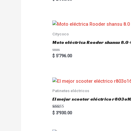
a
t
e
d
0
o
u
t
o
Citycoco
f
5
Moto eléctrica Rooder shansu 8
R
$
5'796.00
a
t
e
d
0
o
u
t
o
Patinetes eléctricos
f
5
El mejor scooter eléctrico r803
Rated
$
3'930.00
5.00
out of 5