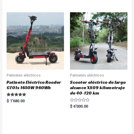
out of 5
Patinetes eléctricos
Patinetes eléctricos
Patinete Eléctrico Rooder
Scooter eléctrico de largo
GT01s 1650W 960Wh
alcance XS09 kilometraje
de 40-120 km
Rated
$
1'680.00
5.00
R
$
6'000.00
out of 5
a
t
e
d
0
o
u