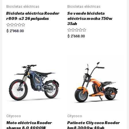
Bicicletas eléctricas
Bicicletas eléctricas
Bicicleta eléctrica Rooder
Se vende bicicleta
r809-s3 26 pulgadas
eléctrica mocha 750w
35ah
R
$
2'968.00
a
R
$
2'668.00
t
a
e
t
d
e
0
d
o
0
u
o
t
u
o
t
f
o
5
f
5
Citycoco
Citycoco
Moto eléctrica Rooder
Patinete Citycoco Rooder
shansu 8.0 4000W
hm8 3000w 40ah