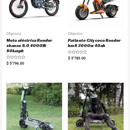
Citycoco
Citycoco
Moto eléctrica Rooder
Patinete Citycoco Rooder
shansu 8.0 4000W
hm8 3000w 40ah
80kmph
R
$
3'783.00
a
R
$
5'796.00
t
a
e
t
d
e
0
d
o
0
u
o
t
u
o
t
f
o
5
f
5