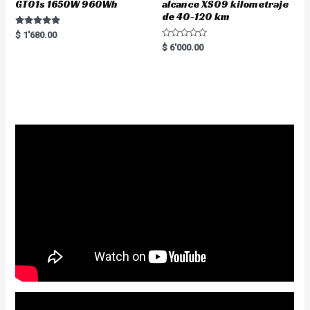
GT01s 1650W 960Wh
alcance XS09 kilometraje
de 40-120 km
Rated
$
1'680.00
5.00
R
$
6'000.00
out of 5
a
t
e
d
0
o
u
t
o
f
5