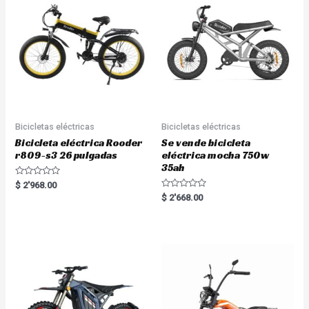
Bicicletas eléctricas
Bicicletas eléctricas
Bicicleta eléctrica Rooder
Se vende bicicleta
r809-s3 26 pulgadas
eléctrica mocha 750w
35ah
R
$
2'968.00
a
R
$
2'668.00
t
a
e
t
d
e
0
d
o
0
u
o
t
u
o
t
f
o
5
f
5