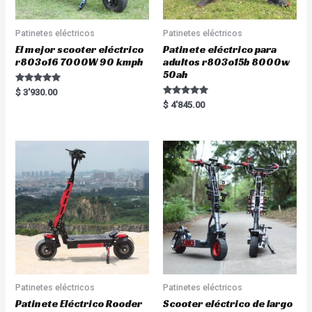
Patinetes eléctricos
Patinetes eléctricos
El mejor scooter eléctrico
Patinete eléctrico para
r803o16 7000W 90 kmph
adultos r803o15b 8000w
50ah
Rated
$
3'930.00
5.00
Rated
$
4'845.00
out of 5
5.00
out of 5
Patinetes eléctricos
Patinetes eléctricos
Patinete Eléctrico Rooder
Scooter eléctrico de largo