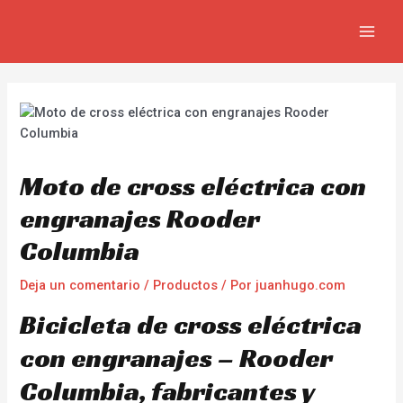
Ir
Navegación
MAIN
al
de
MEN
contenido
entradas
Moto de cross eléctrica con
engranajes Rooder
Columbia
Deja un comentario
/
Productos
/ Por
juanhugo.com
Bicicleta de cross eléctrica
con engranajes – Rooder
Columbia, fabricantes y