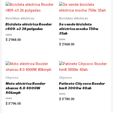
Bicicletas eléctricas
Bicicletas eléctricas
Bicicleta eléctrica Rooder
Se vende bicicleta
r809-s3 26 pulgadas
eléctrica mocha 750w
35ah
R
$
2'968.00
a
R
$
2'668.00
t
a
e
t
d
e
0
d
o
0
u
o
t
u
o
t
f
o
5
f
5
Citycoco
Citycoco
Moto eléctrica Rooder
Patinete Citycoco Rooder
shansu 8.0 4000W
hm8 3000w 40ah
80kmph
R
$
3'783.00
a
R
$
5'796.00
t
a
e
t
d
e