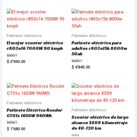
0
d
o
0
u
o
t
u
o
t
f
o
5
f
5
Patinetes eléctricos
Patinetes eléctricos
El mejor scooter eléctrico
Patinete eléctrico para
r803o16 7000W 90 kmph
adultos r803o15b 8000w
50ah
Rated
$
3'930.00
5.00
Rated
$
4'845.00
out of 5
5.00
out of 5
Patinetes eléctricos
Patinete Eléctrico Rooder
Patinetes eléctricos
GT01s 1650W 960Wh
Scooter eléctrico de largo
alcance XS09 kilometraje
de 40-120 km
Rated
$
1'680.00
5.00
out of 5