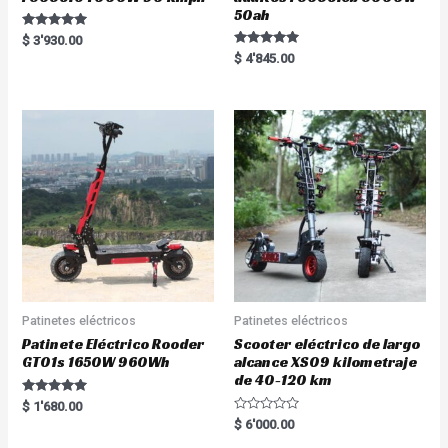
50ah
Rated
$
3'930.00
5.00
Rated
$
4'845.00
out of 5
5.00
out of 5
Patinetes eléctricos
Patinetes eléctricos
Patinete Eléctrico Rooder
Scooter eléctrico de largo
GT01s 1650W 960Wh
alcance XS09 kilometraje
de 40-120 km
Rated
$
1'680.00
5.00
R
$
6'000.00
out of 5
a
t