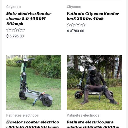
Citycoco
Citycoco
Moto eléctrica Rooder
Patinete Citycoco Rooder
shansu 8.0 4000W
hm8 3000w 40ah
80kmph
R
$
3'783.00
a
R
$
5'796.00
t
a
e
t
d
e
0
d
o
0
u
o
t
u
o
t
f
o
5
f
5
Patinetes eléctricos
Patinetes eléctricos
El mejor scooter eléctrico
Patinete eléctrico para
r803o16 7000W 90 kmph
adultos r803o15b 8000w