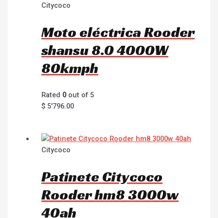
Citycoco
Moto eléctrica Rooder
shansu 8.0 4000W
80kmph
Rated
0
out of 5
$
5'796.00
Citycoco
Patinete Citycoco
Rooder hm8 3000w
40ah