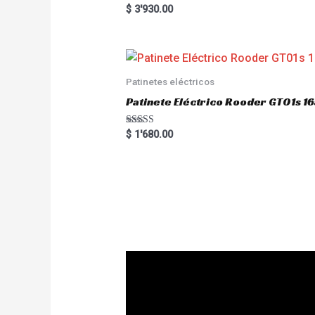
Rated
$
3'930.00
5.00
out of 5
Patinetes eléctricos
Patinete Eléctrico Rooder GT01s
Rated
$
1'680.00
5.00
out of 5