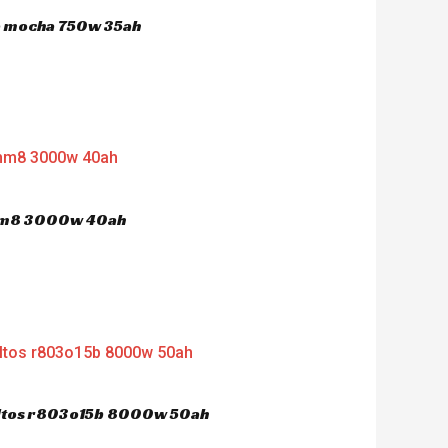
ca mocha 750w 35ah
 hm8 3000w 40ah
dultos r803o15b 8000w 50ah