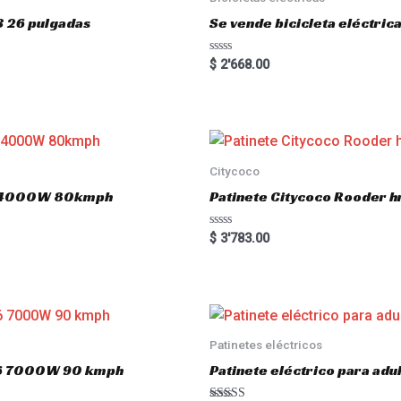
3 26 pulgadas
Se vende bicicleta eléctri
R
$
2'668.00
a
t
e
d
0
o
u
t
o
Citycoco
f
5
.0 4000W 80kmph
Patinete Citycoco Rooder
R
$
3'783.00
a
t
e
d
0
o
u
t
o
Patinetes eléctricos
f
5
o16 7000W 90 kmph
Patinete eléctrico para a