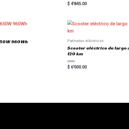
Rated
$
4'845.00
5.00
out of 5
Patinetes eléctricos
 1650W 960Wh
Scooter eléctrico de largo
120 km
R
$
6'000.00
a
t
e
d
0
o
u
t
o
f
5