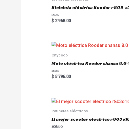
Bicicleta eléctrica Rooder r809-s
R
$
2'968.00
a
t
e
d
0
o
u
t
o
Citycoco
f
5
Moto eléctrica Rooder shansu 8
R
$
5'796.00
a
t
e
d
0
o
u
t
o
Patinetes eléctricos
f
5
El mejor scooter eléctrico r803