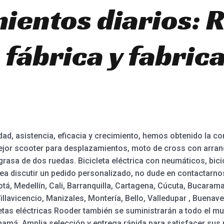
ientos diarios: 
fábrica y fabric
dad, asistencia, eficacia y crecimiento, hemos obtenido la co
ejor scooter para desplazamientos, moto de cross con arranqu
asa de dos ruedas. Bicicleta eléctrica con neumáticos, bicicl
a discutir un pedido personalizado, no dude en contactarnos
á, Medellín, Cali, Barranquilla, Cartagena, Cúcuta, Bucarama
llavicencio, Manizales, Montería, Bello, Valledupar , Buenave
cletas eléctricas Rooder también se suministrarán a todo el 
anamá. Amplia selección y entrega rápida para satisfacer sus 