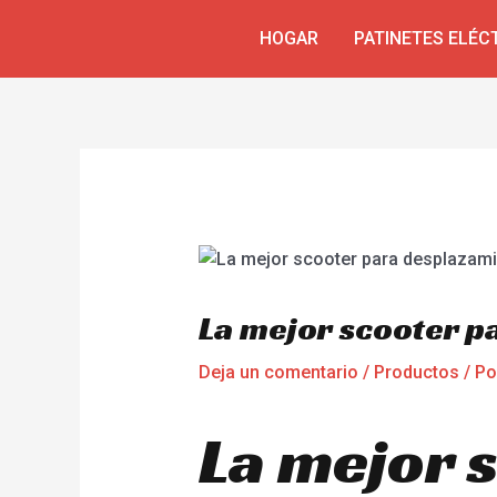
Ir
Navegación
HOGAR
PATINETES ELÉC
al
de
contenido
entradas
La mejor scooter 
Deja un comentario
/
Productos
/ P
La mejor 