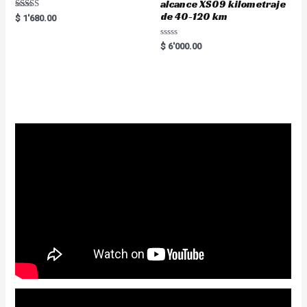
alcance XS09 kilometraje
de 40-120 km
Rated
$
1'680.00
5.00
out of 5
R
$
6'000.00
a
t
e
d
0
o
u
t
o
f
5