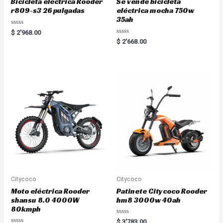
Bicicleta eléctrica Rooder
Se vende bicicleta
r809-s3 26 pulgadas
eléctrica mocha 750w
35ah
R
$
2'968.00
a
R
$
2'668.00
t
a
e
t
d
e
0
d
o
0
u
o
t
u
o
t
f
o
5
f
5
Citycoco
Citycoco
Moto eléctrica Rooder
Patinete Citycoco Rooder
shansu 8.0 4000W
hm8 3000w 40ah
80kmph
R
$
3'783.00