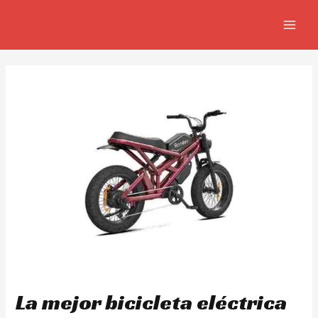
Ir
Navegación
MAIN
al
de
MEN
contenido
entradas
La mejor bicicleta eléctrica