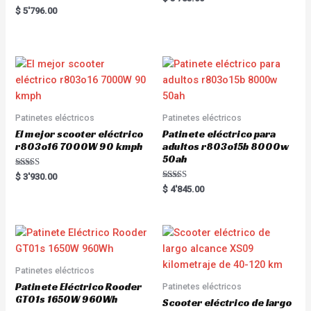
a
R
$
5'796.00
t
a
e
t
d
e
0
d
o
0
u
o
t
u
o
t
f
o
5
f
5
Patinetes eléctricos
Patinetes eléctricos
El mejor scooter eléctrico
Patinete eléctrico para
r803o16 7000W 90 kmph
adultos r803o15b 8000w
50ah
Rated
$
3'930.00
5.00
Rated
$
4'845.00
out of 5
5.00
out of 5
Patinetes eléctricos
Patinete Eléctrico Rooder
Patinetes eléctricos
GT01s 1650W 960Wh
Scooter eléctrico de largo