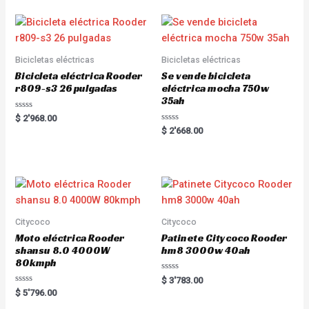
Bicicletas eléctricas
Bicicletas eléctricas
Bicicleta eléctrica Rooder
Se vende bicicleta
r809-s3 26 pulgadas
eléctrica mocha 750w
35ah
R
$
2'968.00
a
R
$
2'668.00
t
a
e
t
d
e
0
d
o
0
u
o
t
u
o
t
f
o
5
f
5
Citycoco
Citycoco
Moto eléctrica Rooder
Patinete Citycoco Rooder
shansu 8.0 4000W
hm8 3000w 40ah
80kmph
R
$
3'783.00
a
R
$
5'796.00
t
a
e
t