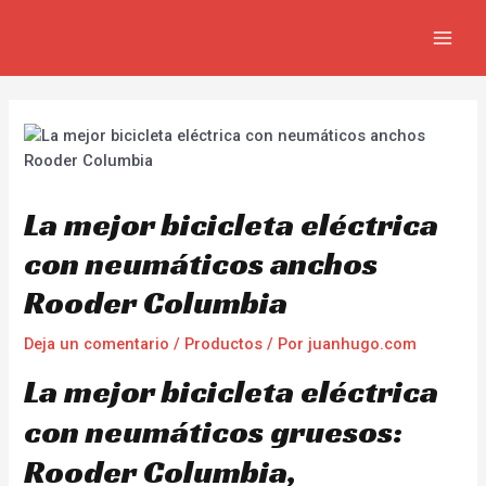
Ir
Navegación
MAIN
al
de
MEN
contenido
entradas
La mejor bicicleta eléctrica
con neumáticos anchos
Rooder Columbia
Deja un comentario
/
Productos
/ Por
juanhugo.com
La mejor bicicleta eléctrica
con neumáticos gruesos:
Rooder Columbia,