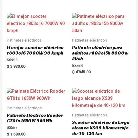
d
e
0
d
o
0
u
o
t
u
o
t
f
o
5
f
5
Patinetes eléctricos
Patinetes eléctricos
El mejor scooter eléctrico
Patinete eléctrico para
r803o16 7000W 90 kmph
adultos r803o15b 8000w
50ah
Rated
$
3'930.00
5.00
Rated
$
4'845.00
out of 5
5.00
out of 5
Patinetes eléctricos
Patinete Eléctrico Rooder
Patinetes eléctricos
GT01s 1650W 960Wh
Scooter eléctrico de largo
alcance XS09 kilometraje
de 40-120 km
Rated
$
1'680.00
5.00