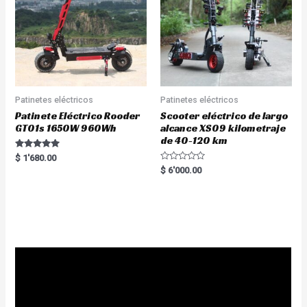
Patinetes eléctricos
Patinetes eléctricos
Patinete Eléctrico Rooder
Scooter eléctrico de largo
GT01s 1650W 960Wh
alcance XS09 kilometraje
de 40-120 km
Rated
$
1'680.00
5.00
R
$
6'000.00
out of 5
a
t
e
d
0
o
u
t
o
f
5