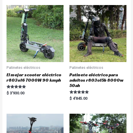
o
0
u
o
t
u
o
t
f
o
5
f
5
Patinetes eléctricos
Patinetes eléctricos
El mejor scooter eléctrico
Patinete eléctrico para
r803o16 7000W 90 kmph
adultos r803o15b 8000w
50ah
Rated
$
3'930.00
5.00
Rated
$
4'845.00
out of 5
5.00
out of 5