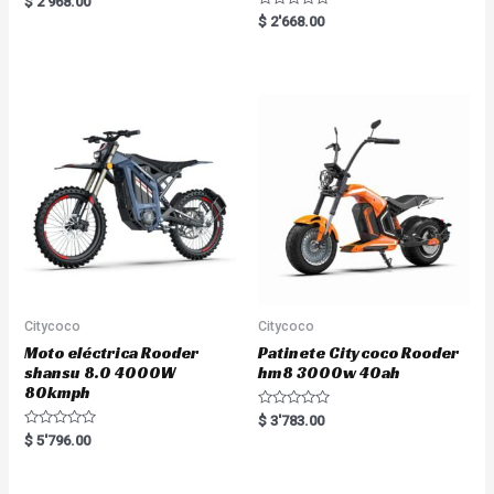
$
2'968.00
a
R
$
2'668.00
t
a
e
t
d
e
0
d
o
0
u
o
t
u
o
t
f
o
5
f
5
Citycoco
Citycoco
Moto eléctrica Rooder
Patinete Citycoco Rooder
shansu 8.0 4000W
hm8 3000w 40ah
80kmph
R
$
3'783.00
a
R
$
5'796.00
t
a
e
t
d
e
0
d