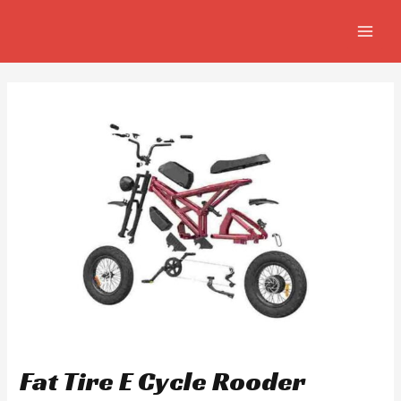
Ir
Navegación
MAIN
al
de
MEN
contenido
entradas
Fat Tire E Cycle Rooder