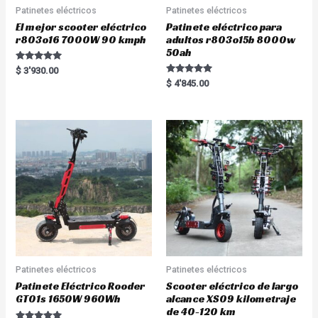
Patinetes eléctricos
Patinetes eléctricos
El mejor scooter eléctrico
Patinete eléctrico para
r803o16 7000W 90 kmph
adultos r803o15b 8000w
50ah
Rated
$
3'930.00
5.00
Rated
$
4'845.00
out of 5
5.00
out of 5
Patinetes eléctricos
Patinetes eléctricos
Patinete Eléctrico Rooder
Scooter eléctrico de largo
GT01s 1650W 960Wh
alcance XS09 kilometraje
de 40-120 km