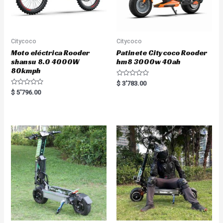
Citycoco
Citycoco
Moto eléctrica Rooder
Patinete Citycoco Rooder
shansu 8.0 4000W
hm8 3000w 40ah
80kmph
R
$
3'783.00
a
R
$
5'796.00
t
a
e
t
d
e
0
d
o
0
u
o
t
u
o
t
f
o
5
f
5