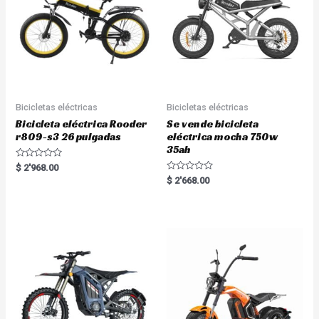
Bicicletas eléctricas
Bicicletas eléctricas
Bicicleta eléctrica Rooder
Se vende bicicleta
r809-s3 26 pulgadas
eléctrica mocha 750w
35ah
R
$
2'968.00
a
R
$
2'668.00
t
a
e
t
d
e
0
d
o
0
u
o
t
u
o
t
f
o
5
f
5