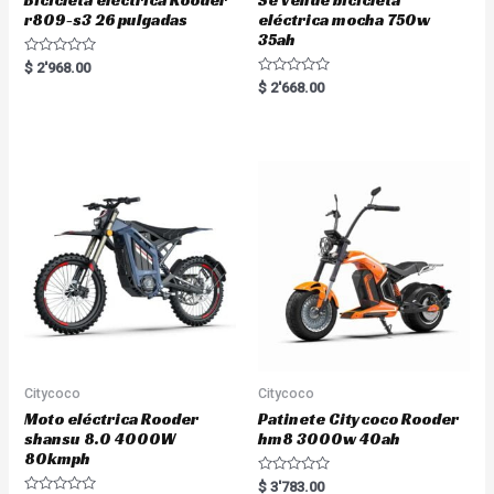
r809-s3 26 pulgadas
eléctrica mocha 750w
35ah
R
$
2'968.00
a
R
$
2'668.00
t
a
e
t
d
e
0
d
o
0
u
o
t
u
o
t
f
o
5
f
5
Citycoco
Citycoco
Moto eléctrica Rooder
Patinete Citycoco Rooder
shansu 8.0 4000W
hm8 3000w 40ah
80kmph
R
$
3'783.00