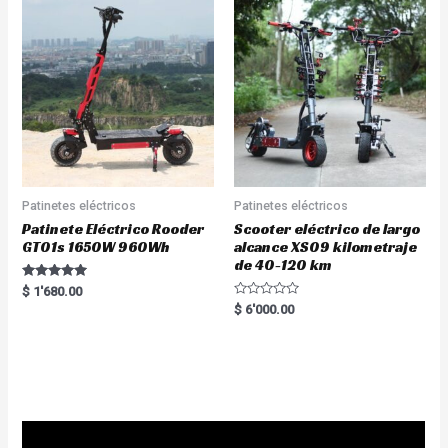
Patinetes eléctricos
Patinetes eléctricos
Patinete Eléctrico Rooder
Scooter eléctrico de largo
GT01s 1650W 960Wh
alcance XS09 kilometraje
de 40-120 km
Rated
$
1'680.00
5.00
R
$
6'000.00
out of 5
a
t
e
d
0
o
u
t
o
f
5