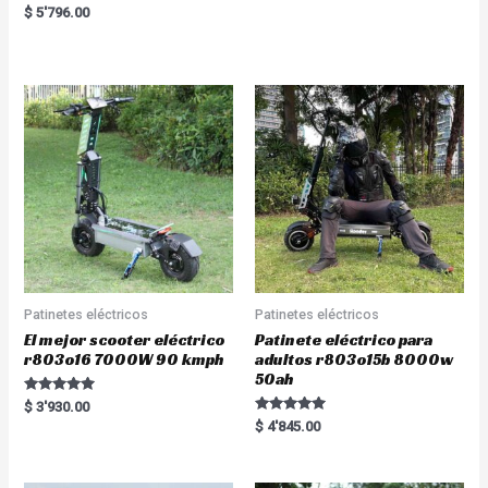
a
R
$
5'796.00
t
a
e
t
d
e
0
d
o
0
u
o
t
u
o
t
f
o
5
f
5
Patinetes eléctricos
Patinetes eléctricos
El mejor scooter eléctrico
Patinete eléctrico para
r803o16 7000W 90 kmph
adultos r803o15b 8000w
50ah
Rated
$
3'930.00
5.00
Rated
$
4'845.00
out of 5
5.00
out of 5