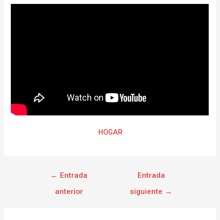
HOGAR
←
Entrada
Entrada
anterior
siguiente
→