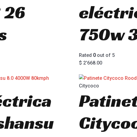
 26
eléctr
s
750w 
Rated
0
out of 5
$
2'668.00
Citycoco
éctrica
Patine
shansu
Cityco