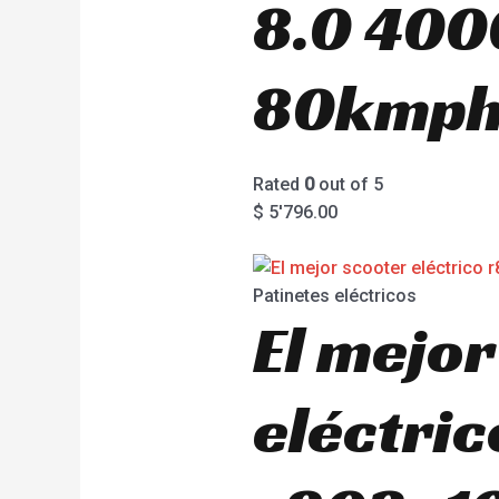
8.0 40
80kmp
Rated
0
out of 5
$
5'796.00
Patinetes eléctricos
El mejor
eléctric