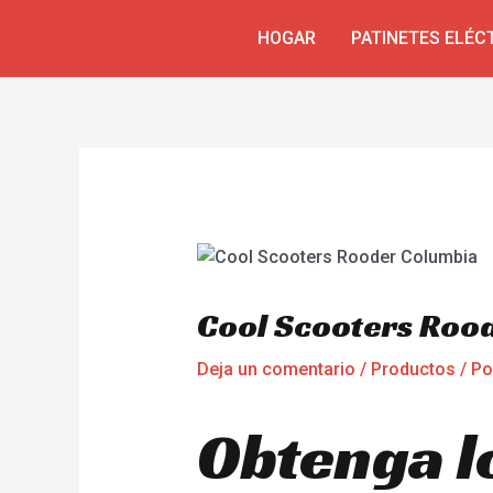
Ir
Navegación
HOGAR
PATINETES ELÉC
al
de
contenido
entradas
Cool Scooters Roo
Deja un comentario
/
Productos
/ P
Obtenga l