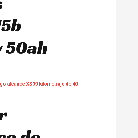
s
15b
 50ah
r
co de