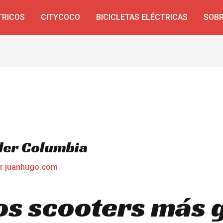
TRICOS
CITYCOCO
BICICLETAS ELÉCTRICAS
SOBR
der Columbia
or
juanhugo.com
os scooters más 