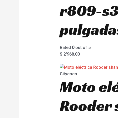
r809-s3
pulgada
Rated
0
out of 5
$
2'968.00
Citycoco
Moto el
Rooder 