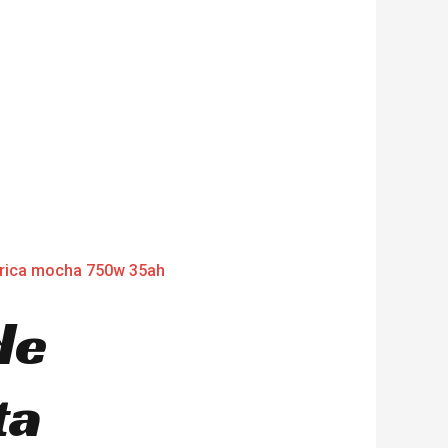
de
ta