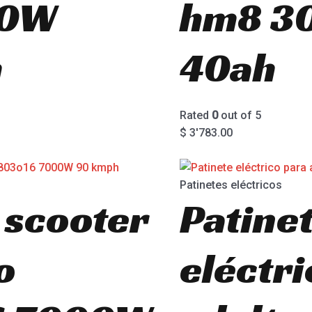
00W
hm8 3
h
40ah
Rated
0
out of 5
$
3'783.00
Patinetes eléctricos
 scooter
Patine
o
eléctri