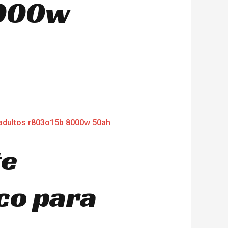
000w
te
co para