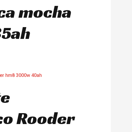
ica mocha
35ah
te
co Rooder