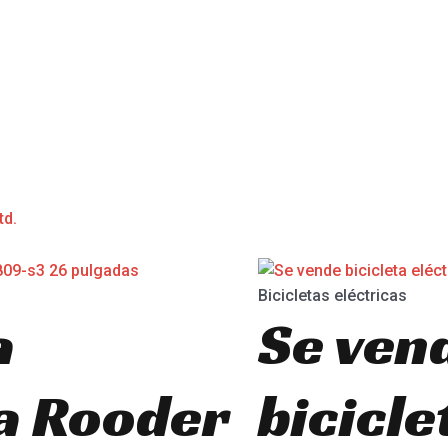
td.
Bicicletas eléctricas
a
Se ven
ca Rooder
bicicle