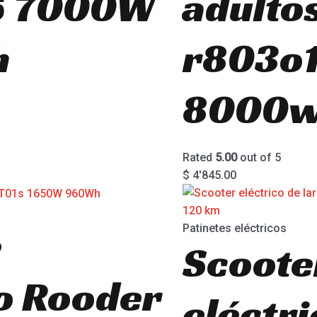
6 7000W
adulto
h
r803o
8000w
Rated
5.00
out of 5
$
4'845.00
e
Patinetes eléctricos
Scoote
co Rooder
eléctri