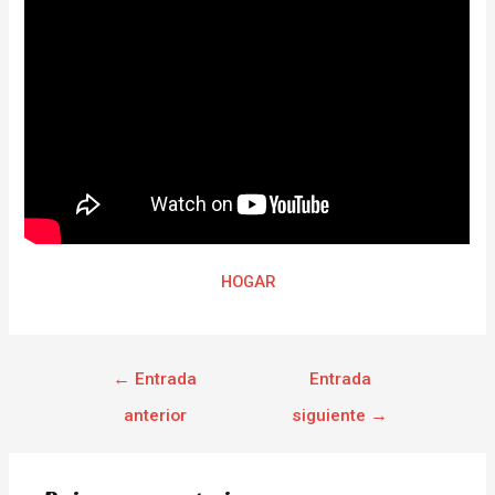
HOGAR
←
Entrada
Entrada
anterior
siguiente
→