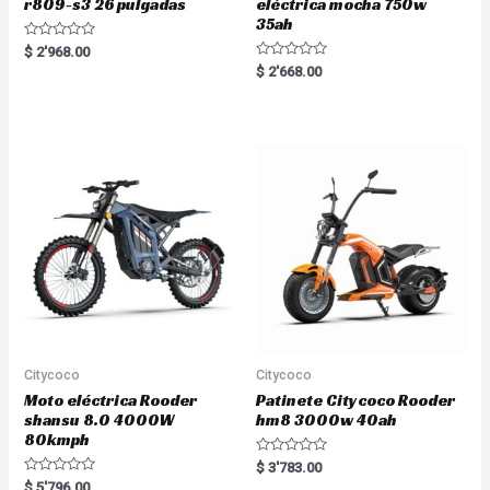
r809-s3 26 pulgadas
eléctrica mocha 750w
35ah
R
$
2'968.00
a
R
$
2'668.00
t
a
e
t
d
e
0
d
o
0
u
o
t
u
o
t
f
o
5
f
5
Citycoco
Citycoco
Moto eléctrica Rooder
Patinete Citycoco Rooder
shansu 8.0 4000W
hm8 3000w 40ah
80kmph
R
$
3'783.00
a
R
$
5'796.00