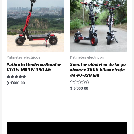
Patinetes eléctricos
Patinetes eléctricos
Patinete Eléctrico Rooder
Scooter eléctrico de largo
GT01s 1650W 960Wh
alcance XS09 kilometraje
de 40-120 km
Rated
$
1'680.00
5.00
R
$
6'000.00
out of 5
a
t
e
d
0
o
u
t
o
f
5