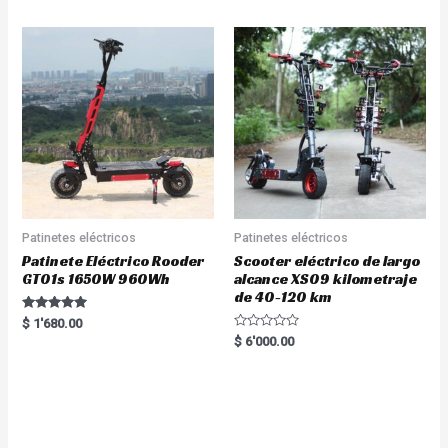
Patinetes eléctricos
Patinetes eléctricos
Patinete Eléctrico Rooder
Scooter eléctrico de largo
GT01s 1650W 960Wh
alcance XS09 kilometraje
de 40-120 km
Rated
$
1'680.00
5.00
R
$
6'000.00
out of 5
a
t
e
d
0
o
u
t
o