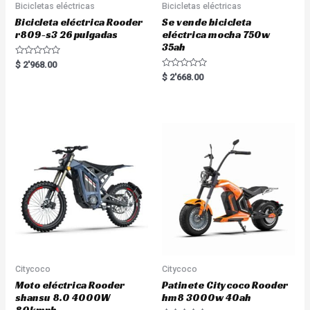
Bicicletas eléctricas
Bicicletas eléctricas
Bicicleta eléctrica Rooder
Se vende bicicleta
r809-s3 26 pulgadas
eléctrica mocha 750w
35ah
R
$
2'968.00
a
R
$
2'668.00
t
a
e
t
d
e
0
d
o
0
u
o
t
u
o
t
f
o
5
f
5
Citycoco
Citycoco
Moto eléctrica Rooder
Patinete Citycoco Rooder
shansu 8.0 4000W
hm8 3000w 40ah
80kmph