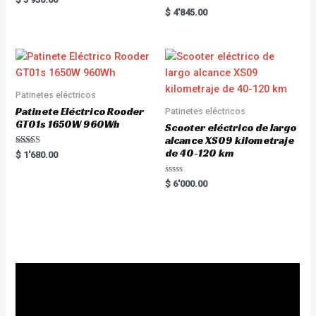
5.00
Rated
$
4'845.00
out of 5
5.00
out of 5
Patinetes eléctricos
Patinete Eléctrico Rooder
Patinetes eléctricos
GT01s 1650W 960Wh
Scooter eléctrico de largo
alcance XS09 kilometraje
de 40-120 km
Rated
$
1'680.00
5.00
out of 5
R
$
6'000.00
a
t
e
d
0
o
u
t
o
f
5