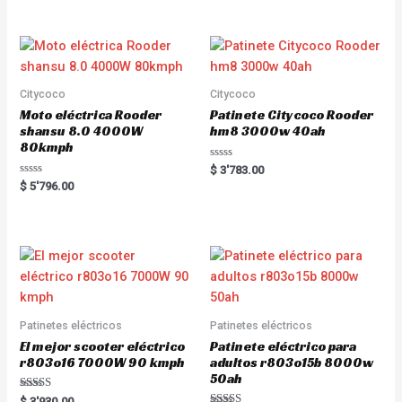
d
e
0
d
o
0
u
o
t
u
o
t
f
o
5
f
5
Citycoco
Citycoco
Moto eléctrica Rooder
Patinete Citycoco Rooder
shansu 8.0 4000W
hm8 3000w 40ah
80kmph
R
$
3'783.00
a
R
$
5'796.00
t
a
e
t
d
e
0
d
o
0
u
o
t
u
o
t
f
o
5
f
5
Patinetes eléctricos
Patinetes eléctricos
El mejor scooter eléctrico
Patinete eléctrico para
r803o16 7000W 90 kmph
adultos r803o15b 8000w
50ah
Rated
$
3'930.00