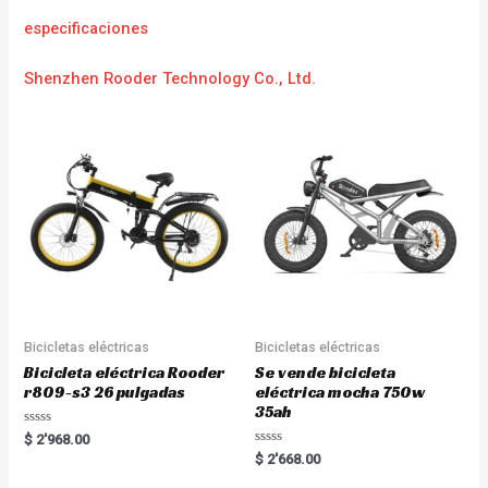
especificaciones
Shenzhen Rooder Technology Co., Ltd.
Bicicletas eléctricas
Bicicletas eléctricas
Bicicleta eléctrica Rooder
Se vende bicicleta
r809-s3 26 pulgadas
eléctrica mocha 750w
35ah
R
$
2'968.00
a
R
$
2'668.00
t
a
e
t