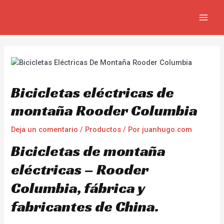
Ir
Navegación
MAI
al
de
MEN
contenido
entradas
Bicicletas eléctricas de
montaña Rooder Columbia
Deja un comentario
/
Productos
/ Por
juanhugo.com
Bicicletas de montaña
eléctricas – Rooder
Columbia, fábrica y
fabricantes de China.