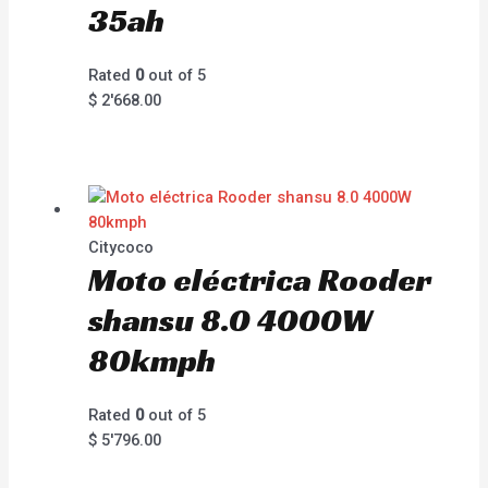
35ah
Rated
0
out of 5
$
2'668.00
Citycoco
Moto eléctrica Rooder
shansu 8.0 4000W
80kmph
Rated
0
out of 5
$
5'796.00