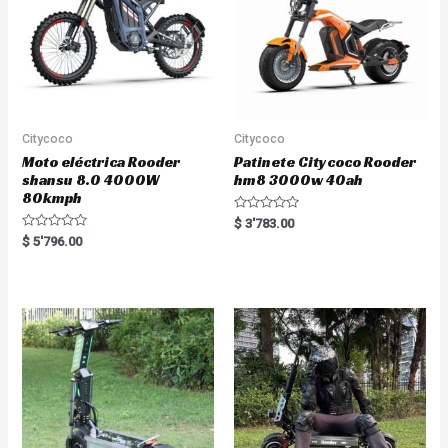
Citycoco
Citycoco
Moto eléctrica Rooder
Patinete Citycoco Rooder
shansu 8.0 4000W
hm8 3000w 40ah
80kmph
R
$
3'783.00
a
R
$
5'796.00
t
a
e
t
d
e
0
d
o
0
u
o
t
u
o
t
f
o
5
f
5