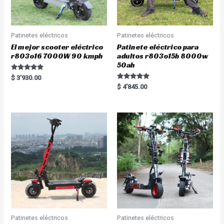
Patinetes eléctricos
Patinetes eléctricos
El mejor scooter eléctrico
Patinete eléctrico para
r803o16 7000W 90 kmph
adultos r803o15b 8000w
50ah
Rated
$
3'930.00
5.00
Rated
$
4'845.00
out of 5
5.00
out of 5
Patinetes eléctricos
Patinetes eléctricos