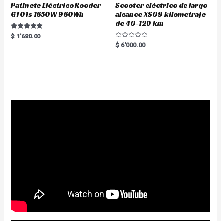
Patinete Eléctrico Rooder
Scooter eléctrico de largo
GT01s 1650W 960Wh
alcance XS09 kilometraje
de 40-120 km
Rated
$
1'680.00
5.00
R
$
6'000.00
out of 5
a
t
e
d
0
o
u
t
o
f
5