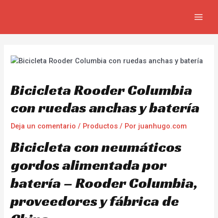
Ir
Navegación
MAIN
al
de
MEN
contenido
entradas
Bicicleta Rooder Columbia
con ruedas anchas y batería
Deja un comentario
/
Productos
/ Por
juanhugo.com
Bicicleta con neumáticos
gordos alimentada por
batería – Rooder Columbia,
proveedores y fábrica de