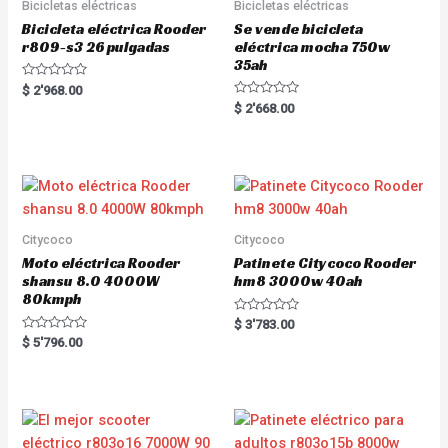
Bicicletas eléctricas
Bicicletas eléctricas
Bicicleta eléctrica Rooder
Se vende bicicleta
r809-s3 26 pulgadas
eléctrica mocha 750w
35ah
R
$
2'968.00
a
R
$
2'668.00
t
a
e
t
d
e
0
d
o
0
u
o
t
u
o
t
f
o
5
f
5
Citycoco
Citycoco
Moto eléctrica Rooder
Patinete Citycoco Rooder
shansu 8.0 4000W
hm8 3000w 40ah
80kmph
R
$
3'783.00
a
R
$
5'796.00
t
a
e
t
d
e
0
d
o
0
u
o
t
u
o
t
f
o