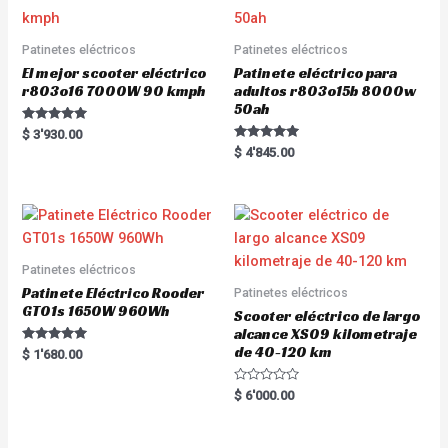
5
f
5
Patinetes eléctricos
Patinetes eléctricos
El mejor scooter eléctrico
Patinete eléctrico para
r803o16 7000W 90 kmph
adultos r803o15b 8000w
50ah
Rated
$
3'930.00
5.00
Rated
$
4'845.00
out of 5
5.00
out of 5
Patinetes eléctricos
Patinete Eléctrico Rooder
Patinetes eléctricos
GT01s 1650W 960Wh
Scooter eléctrico de largo
alcance XS09 kilometraje
de 40-120 km
Rated
$
1'680.00
5.00
out of 5
R
$
6'000.00
a
t
e
d