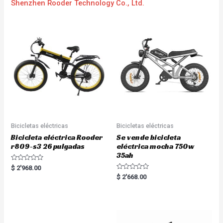
Shenzhen Rooder Technology Co., Ltd.
Bicicletas eléctricas
Bicicletas eléctricas
Bicicleta eléctrica Rooder
Se vende bicicleta
r809-s3 26 pulgadas
eléctrica mocha 750w
35ah
R
$
2'968.00
a
R
$
2'668.00
t
a
e
t
d
e
0
d
o
0
u
o
t
u
o