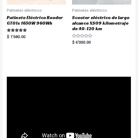
Patinetes eléctricos
Patinetes eléctricos
Patinete Eléctrico Rooder
Scooter eléctrico de largo
GT01s 1650W 960Wh
alcance XS09 kilometraje
de 40-120 km
Rated
$
1'680.00
5.00
R
$
6'000.00
out of 5
a
t
e
d
0
o
u
t
o
f
5