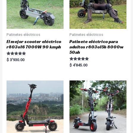
Patinetes eléctricos
Patinetes eléctricos
El mejor scooter eléctrico
Patinete eléctrico para
r803o16 7000W 90 kmph
adultos r803o15b 8000w
50ah
Rated
$
3'930.00
5.00
Rated
$
4'845.00
out of 5
5.00
out of 5