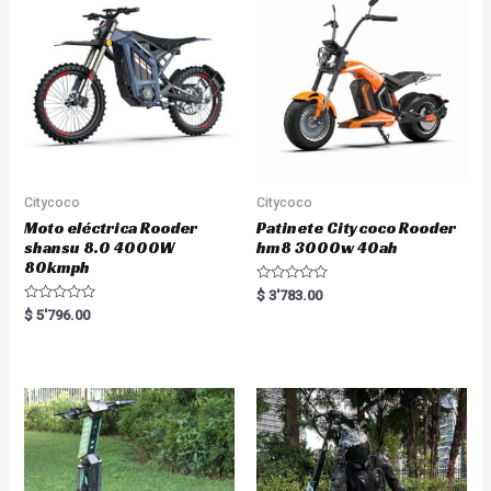
t
f
o
5
f
5
Citycoco
Citycoco
Moto eléctrica Rooder
Patinete Citycoco Rooder
shansu 8.0 4000W
hm8 3000w 40ah
80kmph
R
$
3'783.00
a
R
$
5'796.00
t
a
e
t
d
e
0
d
o
0
u
o
t
u
o
t
f
o
5
f
5