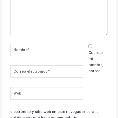
Nombre*
Guardar
mi
nombre,
Correo
correo
electrónico*
Web
electrónico y sitio web en este navegador para la
próxima vez que haga un comentario.