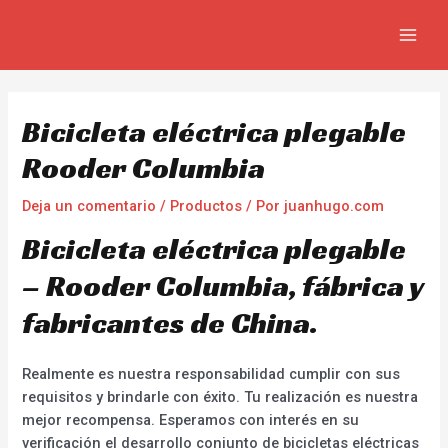
Ir
Navegación
MAIN
al
de
MEN
contenido
entradas
Bicicleta eléctrica plegable
Rooder Columbia
Deja un comentario
/
Productos
/ Por
juanhugo.com
Bicicleta eléctrica plegable
– Rooder Columbia, fábrica y
fabricantes de China.
Realmente es nuestra responsabilidad cumplir con sus
requisitos y brindarle con éxito. Tu realización es nuestra
mejor recompensa. Esperamos con interés en su
verificación el desarrollo conjunto de bicicletas eléctricas