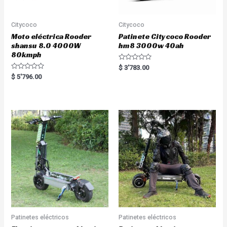
Citycoco
Citycoco
Moto eléctrica Rooder
Patinete Citycoco Rooder
shansu 8.0 4000W
hm8 3000w 40ah
80kmph
R
$
3'783.00
a
R
$
5'796.00
t
a
e
t
d
e
0
d
o
0
u
o
t
u
o
t
f
o
5
f
5
Patinetes eléctricos
Patinetes eléctricos