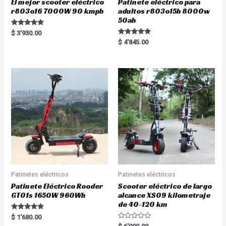
El mejor scooter eléctrico
Patinete eléctrico para
r803o16 7000W 90 kmph
adultos r803o15b 8000w
50ah
Rated
$
3'930.00
5.00
Rated
$
4'845.00
out of 5
5.00
out of 5
Patinetes eléctricos
Patinetes eléctricos
Patinete Eléctrico Rooder
Scooter eléctrico de largo
GT01s 1650W 960Wh
alcance XS09 kilometraje
de 40-120 km
Rated
$
1'680.00
5.00
R