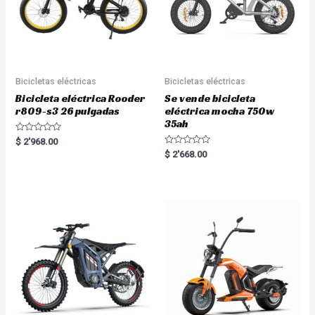
Bicicletas eléctricas
Bicicletas eléctricas
Bicicleta eléctrica Rooder
Se vende bicicleta
r809-s3 26 pulgadas
eléctrica mocha 750w
35ah
R
$
2'968.00
a
R
$
2'668.00
t
a
e
t
d
e
0
d
o
0
u
o
t
u
o
t
f
o
5
f
5