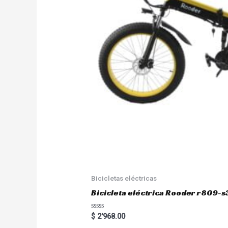
Bicicletas eléctricas
Bicicleta eléctrica Rooder r809-s
R
$
2'968.00
a