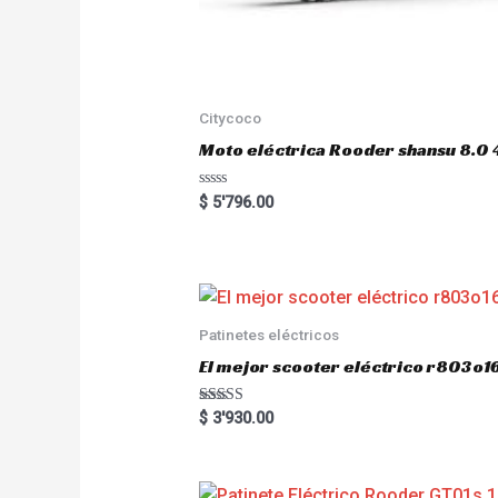
Citycoco
Moto eléctrica Rooder shansu 8
R
$
5'796.00
a
t
e
d
0
o
u
t
o
Patinetes eléctricos
f
5
El mejor scooter eléctrico r803
Rated
$
3'930.00
5.00
out of 5