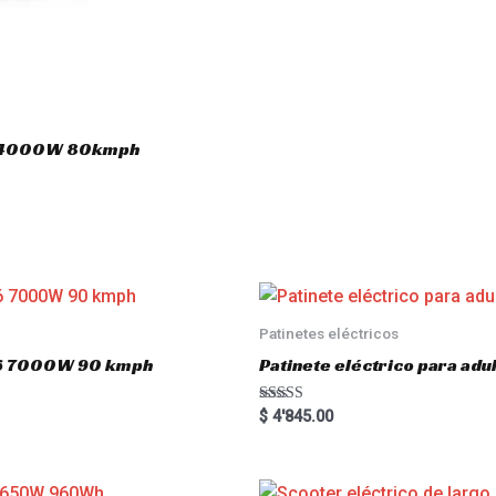
.0 4000W 80kmph
Patinetes eléctricos
o16 7000W 90 kmph
Patinete eléctrico para a
Rated
$
4'845.00
5.00
out of 5