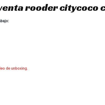
venta rooder citycoco 
abajo:
deo de unboxing.