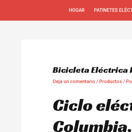
Ir
Navegación
HOGAR
PATINETES ELÉC
al
de
contenido
entradas
Bicicleta Eléctric
Deja un comentario
/
Productos
/ P
Ciclo eléc
Columbia,