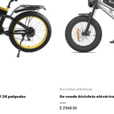
Bicicletas eléctricas
3 26 pulgadas
Se vende bicicleta eléctri
R
$
2'668.00
a