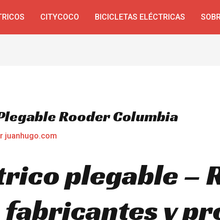
TRICOS
CITYCOCO
BICICLETAS ELÉCTRICAS
SOBR
a Plegable Rooder Columbia
or
juanhugo.com
trico plegable –
 fabricantes y p