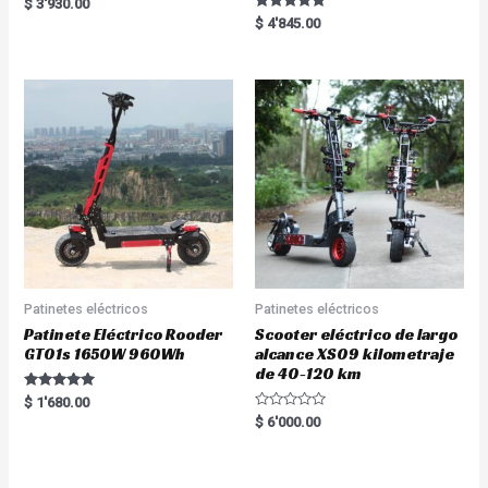
Rated
$
3'930.00
5.00
Rated
$
4'845.00
out of 5
5.00
out of 5
Patinetes eléctricos
Patinetes eléctricos
Patinete Eléctrico Rooder
Scooter eléctrico de largo
GT01s 1650W 960Wh
alcance XS09 kilometraje
de 40-120 km
Rated
$
1'680.00
5.00
R
$
6'000.00
out of 5
a
t
e
d
0