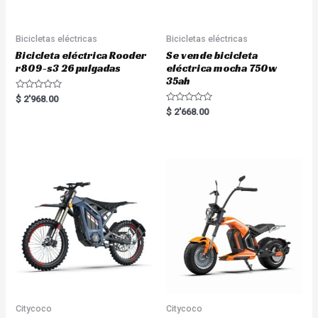
Bicicletas eléctricas
Bicicletas eléctricas
Bicicleta eléctrica Rooder
Se vende bicicleta
r809-s3 26 pulgadas
eléctrica mocha 750w
35ah
R
$
2'968.00
a
R
$
2'668.00
t
a
e
t
d
e
0
d
o
0
u
o
t
u
o
t
f
o
5
f
5
Citycoco
Citycoco