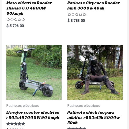
Moto eléctrica Rooder
Patinete Citycoco Rooder
shansu 8.0 4000W
hm8 3000w 40ah
80kmph
R
$
3'783.00
a
R
$
5'796.00
t
a
e
t
d
e
0
d
o
0
u
o
t
u
o
t
f
o
5
f
5
Patinetes eléctricos
Patinetes eléctricos
El mejor scooter eléctrico
Patinete eléctrico para
r803o16 7000W 90 kmph
adultos r803o15b 8000w
50ah