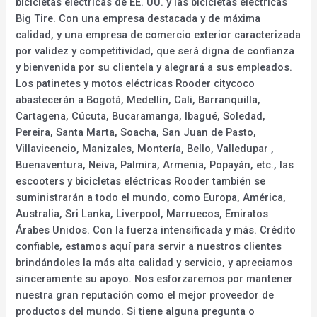
bicicletas eléctricas de EE. UU. y las bicicletas eléctricas
Big Tire. Con una empresa destacada y de máxima
calidad, y una empresa de comercio exterior caracterizada
por validez y competitividad, que será digna de confianza
y bienvenida por su clientela y alegrará a sus empleados.
Los patinetes y motos eléctricas Rooder citycoco
abastecerán a Bogotá, Medellín, Cali, Barranquilla,
Cartagena, Cúcuta, Bucaramanga, Ibagué, Soledad,
Pereira, Santa Marta, Soacha, San Juan de Pasto,
Villavicencio, Manizales, Montería, Bello, Valledupar ,
Buenaventura, Neiva, Palmira, Armenia, Popayán, etc., las
escooters y bicicletas eléctricas Rooder también se
suministrarán a todo el mundo, como Europa, América,
Australia, Sri Lanka, Liverpool, Marruecos, Emiratos
Árabes Unidos. Con la fuerza intensificada y más. Crédito
confiable, estamos aquí para servir a nuestros clientes
brindándoles la más alta calidad y servicio, y apreciamos
sinceramente su apoyo. Nos esforzaremos por mantener
nuestra gran reputación como el mejor proveedor de
productos del mundo. Si tiene alguna pregunta o