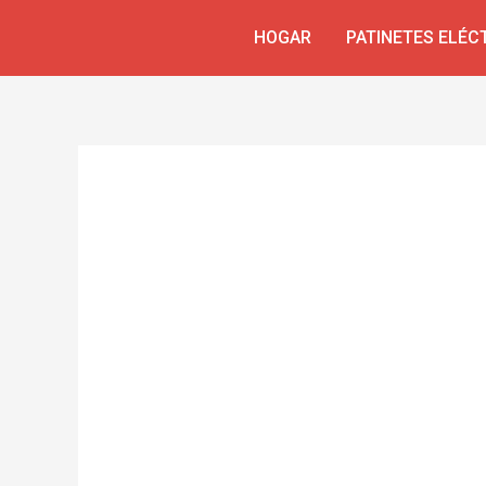
Ir
Navegación
HOGAR
PATINETES ELÉC
al
de
contenido
entradas