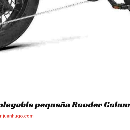
a plegable pequeña Rooder Colum
or
juanhugo.com