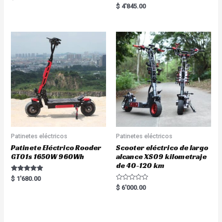
5.00
Rated
$
4'845.00
out of 5
5.00
out of 5
Patinetes eléctricos
Patinetes eléctricos
Patinete Eléctrico Rooder
Scooter eléctrico de largo
GT01s 1650W 960Wh
alcance XS09 kilometraje
de 40-120 km
Rated
$
1'680.00
5.00
R
$
6'000.00
out of 5
a
t
e
d
0
o