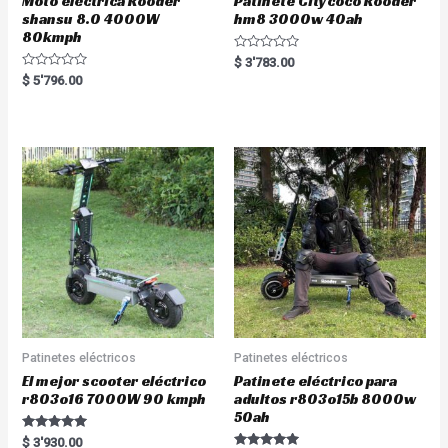
Moto eléctrica Rooder
Patinete Citycoco Rooder
shansu 8.0 4000W
hm8 3000w 40ah
80kmph
R
$
3'783.00
a
R
$
5'796.00
t
a
e
t
d
e
0
d
o
0
u
o
t
u
o
t
f
o
5
f
5
Patinetes eléctricos
Patinetes eléctricos
El mejor scooter eléctrico
Patinete eléctrico para
r803o16 7000W 90 kmph
adultos r803o15b 8000w
50ah
Rated
$
3'930.00