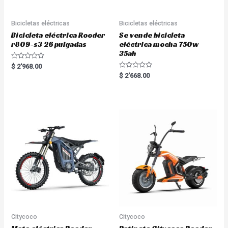
Bicicletas eléctricas
Bicicletas eléctricas
Bicicleta eléctrica Rooder
Se vende bicicleta
r809-s3 26 pulgadas
eléctrica mocha 750w
35ah
R
$
2'968.00
a
R
$
2'668.00
t
a
e
t
d
e
0
d
o
0
u
o
t
u
o
t
f
o
5
f
5
Citycoco
Citycoco