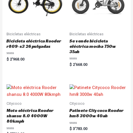
Bicicletas eléctricas
Bicicletas eléctricas
Bicicleta eléctrica Rooder
Se vende bicicleta
r809-s3 26 pulgadas
eléctrica mocha 750w
35ah
R
$
2'968.00
a
R
$
2'668.00
t
a
e
t
d
e
0
d
o
0
u
o
t
u
o
t
f
o
5
f
5
Citycoco
Citycoco
Moto eléctrica Rooder
Patinete Citycoco Rooder
shansu 8.0 4000W
hm8 3000w 40ah
80kmph
R
$
3'783.00
a