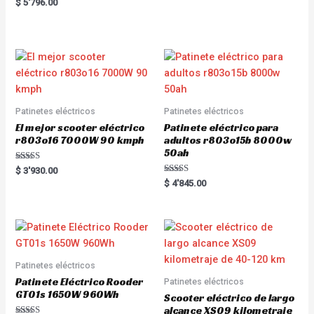
R
$
5'796.00
t
a
e
t
d
e
0
d
o
0
u
o
t
u
o
t
f
o
5
f
5
Patinetes eléctricos
Patinetes eléctricos
El mejor scooter eléctrico
Patinete eléctrico para
r803o16 7000W 90 kmph
adultos r803o15b 8000w
50ah
Rated
$
3'930.00
5.00
Rated
$
4'845.00
out of 5
5.00
out of 5
Patinetes eléctricos
Patinete Eléctrico Rooder
Patinetes eléctricos
GT01s 1650W 960Wh
Scooter eléctrico de largo
alcance XS09 kilometraje