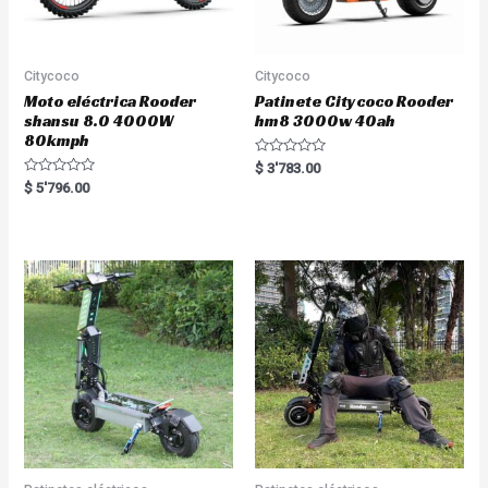
Citycoco
Citycoco
Moto eléctrica Rooder
Patinete Citycoco Rooder
shansu 8.0 4000W
hm8 3000w 40ah
80kmph
R
$
3'783.00
a
R
$
5'796.00
t
a
e
t
d
e
0
d
o
0
u
o
t
u
o
t
f
o
5
f
5