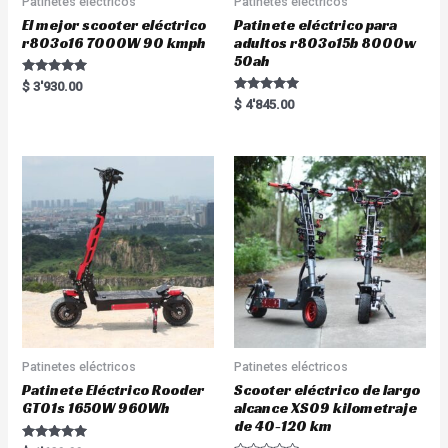
Patinetes eléctricos
Patinetes eléctricos
El mejor scooter eléctrico
Patinete eléctrico para
r803o16 7000W 90 kmph
adultos r803o15b 8000w
50ah
Rated
$
3'930.00
5.00
Rated
$
4'845.00
out of 5
5.00
out of 5
Patinetes eléctricos
Patinetes eléctricos
Patinete Eléctrico Rooder
Scooter eléctrico de largo
GT01s 1650W 960Wh
alcance XS09 kilometraje
de 40-120 km